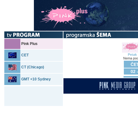
Pink Plus
Petak
CET
Nema pod
ČET
CT (Chicago)
02 
GMT +10 Sydney