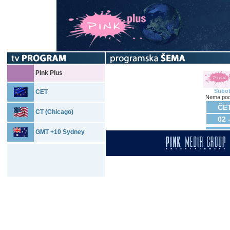
Pink Plus
Subo
CET
Nema pod
ČET
CT (Chicago)
02 
GMT +10 Sydney