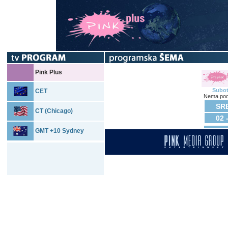
Pink Plus
Subo
CET
Nema pod
SRE
CT (Chicago)
02 
GMT +10 Sydney