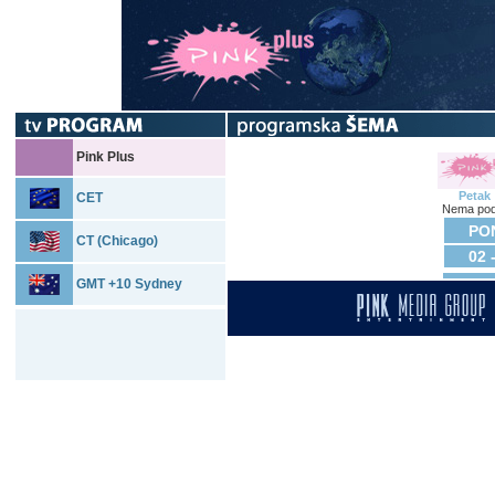
Pink Plus
Petak
CET
Nema pod
PON
CT (Chicago)
02 
GMT +10 Sydney