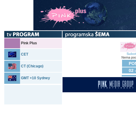
Pink Plus
Subo
CET
Nema pod
PON
CT (Chicago)
02 
GMT +10 Sydney