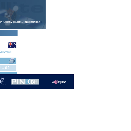
 PROGRAM
|
MARKETING
|
KONTAKT
etvrtak
1 - 02
@
W
P
|
RSS