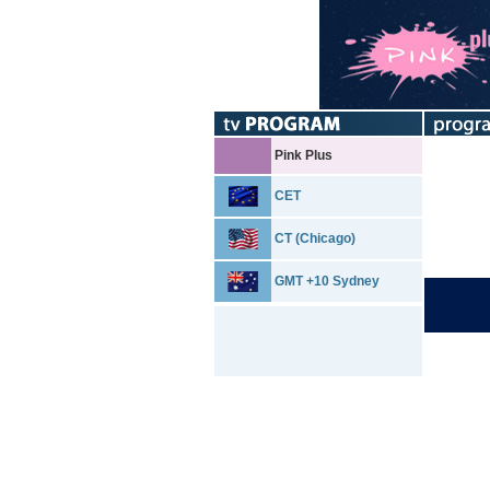
Pink Plus
CET
CT (Chicago)
GMT +10 Sydney