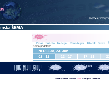
POČETAK
|
VESTI
|
TV
Petak
Subota
Nedelja
Ponedeljak
Utorak
Sreda
Č
Nema podataka
NEDELJA, 23. Jun
02 - 12
12 - 17
17 - 21
2
©MMVI, Radio Televizija
PINK
. All Rights Reserved.