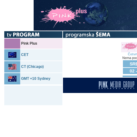
Pink Plus
Četvr
CET
Nema pod
SRE
CT (Chicago)
02 
GMT +10 Sydney