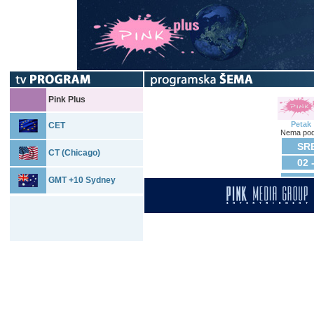
Pink Plus
Petak
CET
Nema pod
SRE
CT (Chicago)
02 
GMT +10 Sydney