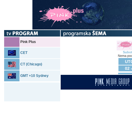
Pink Plus
Subo
CET
Nema pod
UTO
CT (Chicago)
02 
GMT +10 Sydney