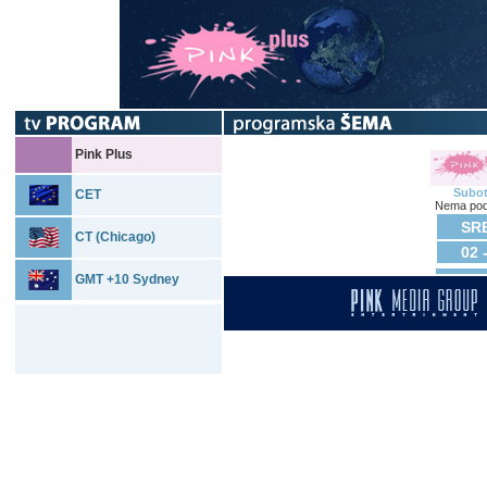
Pink Plus
Subo
CET
Nema pod
SRE
CT (Chicago)
02 
GMT +10 Sydney