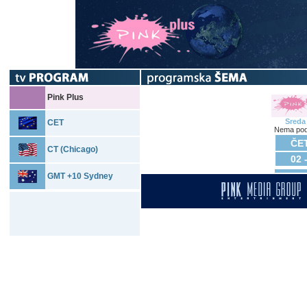
Pink Plus
Sreda
CET
Nema pod
ČET
CT (Chicago)
02 
GMT +10 Sydney