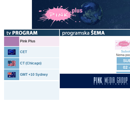
Pink Plus
Subo
CET
Nema pod
SUB
CT (Chicago)
02 
GMT +10 Sydney