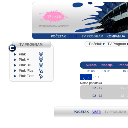
POČETAK
VESTI
TV PROGRAM
KOMPANIJA
Početak
TV Program
TV PROGRAM
Pink
Pink M
Pink BH
Subota
Nedelja
Poned
Pink Plus
08.08.
09.08.
10.
Pink Extra
CET
Nema podataka
02 - 12
12 - 
02 - 12
12 - 
POČETAK
VESTI
TV PROGRAM