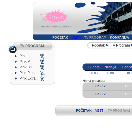
POČETAK
VESTI
TV PROGRAM
KOMPANIJA
Početak
TV Program
TV PROGRAM
Pink
Pink M
Pink BH
Subota
Nedelja
Poned
Pink Plus
08.08.
09.08.
10.
Pink Extra
Nema podataka
02 - 12
12 - 
02 - 12
12 - 
POČETAK
VESTI
TV PROGRAM