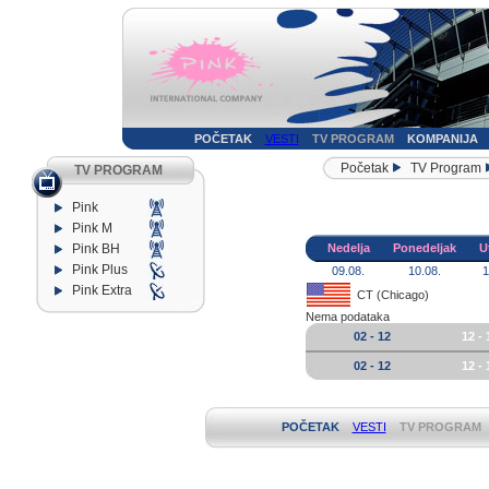
POČETAK
VESTI
TV PROGRAM
KOMPANIJA
Početak
TV Program
TV PROGRAM
Pink
Pink M
Pink BH
Nedelja
Ponedeljak
U
Pink Plus
09.08.
10.08.
1
Pink Extra
CT (Chicago)
Nema podataka
02 - 12
12 - 
02 - 12
12 - 
POČETAK
VESTI
TV PROGRAM