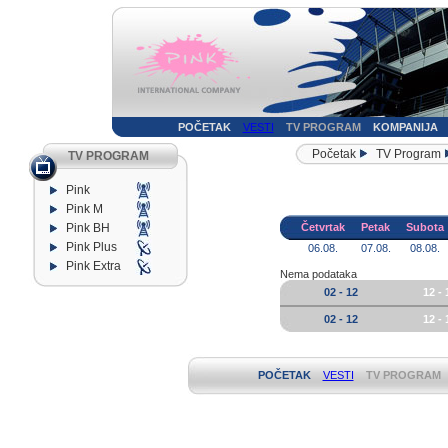
POČETAK
VESTI
TV PROGRAM
KOMPANIJA
Početak
TV Program
TV PROGRAM
Pink
Pink M
Pink BH
Četvrtak
Petak
Subota
Pink Plus
06.08.
07.08.
08.08.
Pink Extra
Nema podataka
02 - 12
12 - 
02 - 12
12 - 
POČETAK
VESTI
TV PROGRAM