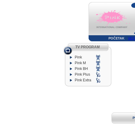
POČETAK
VES
TV PROGRAM
Pink
Pink M
Pink BH
Pink Plus
Pink Extra
P