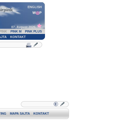
ENGLISH
07. Avgust 2026.
PINK
PINK M
PINK PLUS
AJTA
KONTAKT
ING
MAPA SAJTA
KONTAKT