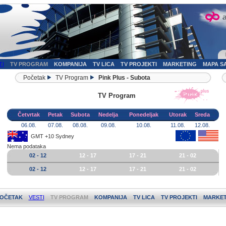
TI
TV PROGRAM
KOMPANIJA
TV LICA
TV PROJEKTI
MARKETING
MAPA S
Početak
TV Program
Pink Plus - Subota
TV Program
Četvrtak
Petak
Subota
Nedelja
Ponedeljak
Utorak
Sreda
06.08.
07.08.
08.08.
09.08.
10.08.
11.08.
12.08.
GMT +10 Sydney
Nema podataka
02 - 12
12 - 17
17 - 21
21 - 02
02 - 12
12 - 17
17 - 21
21 - 02
OČETAK
VESTI
TV PROGRAM
KOMPANIJA
TV LICA
TV PROJEKTI
MARKET