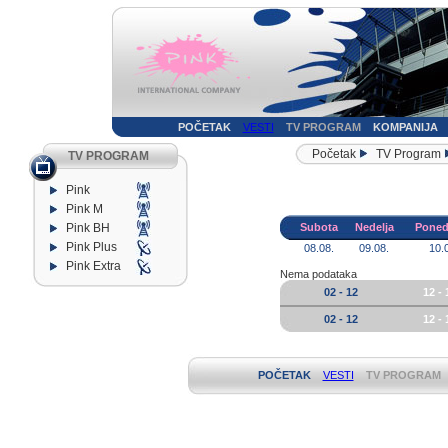
POČETAK
VESTI
TV PROGRAM
KOMPANIJA
Početak
TV Program
TV PROGRAM
Pink
Pink M
Pink BH
Subota
Nedelja
Poned
Pink Plus
08.08.
09.08.
10.
Pink Extra
Nema podataka
02 - 12
12 - 
02 - 12
12 - 
POČETAK
VESTI
TV PROGRAM