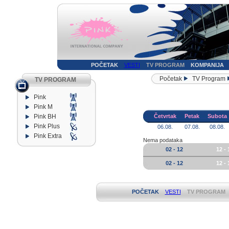
POČETAK
VESTI
TV PROGRAM
KOMPANIJA
Početak
TV Program
TV PROGRAM
Pink
Pink M
Pink BH
Četvrtak
Petak
Subota
Pink Plus
06.08.
07.08.
08.08.
Pink Extra
Nema podataka
02 - 12
12 - 
02 - 12
12 - 
POČETAK
VESTI
TV PROGRAM