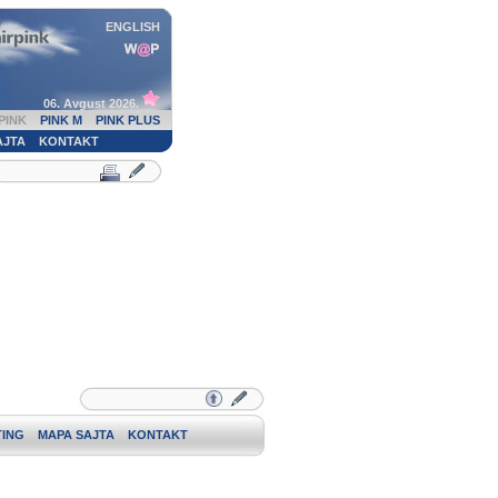
ENGLISH
06. Avgust 2026.
PINK
PINK M
PINK PLUS
AJTA
KONTAKT
ING
MAPA SAJTA
KONTAKT