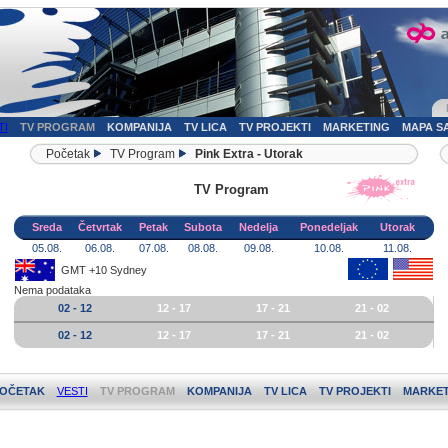
TI
TV PROGRAM
KOMPANIJA
TV LICA
TV PROJEKTI
MARKETING
MAPA S
Početak
TV Program
Pink Extra - Utorak
TV Program
Sreda
Četvrtak
Petak
Subota
Nedelja
Ponedeljak
Utorak
05.08.
06.08.
07.08.
08.08.
09.08.
10.08.
11.08.
GMT +10 Sydney
Nema podataka
02 - 12
12 - 17
17 - 21
21 - 02
02 - 12
12 - 17
17 - 21
21 - 02
OČETAK
VESTI
TV PROGRAM
KOMPANIJA
TV LICA
TV PROJEKTI
MARKET