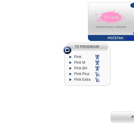
POČETAK
VES
TV PROGRAM
Pink
Pink M
Pink BH
Pink Plus
Pink Extra
P