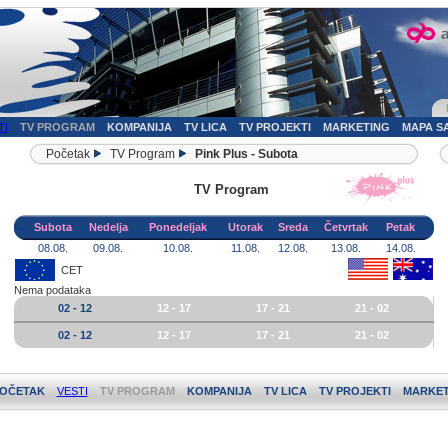
TI
TV PROGRAM
KOMPANIJA
TV LICA
TV PROJEKTI
MARKETING
MAPA S
Početak
TV Program
Pink Plus - Subota
TV Program
Subota
Nedelja
Ponedeljak
Utorak
Sreda
Četvrtak
Petak
08.08.
09.08.
10.08.
11.08.
12.08.
13.08.
14.08.
CET
Nema podataka
02 - 12
12 - 17
17 - 21
21 - 02
02 - 12
12 - 17
17 - 21
21 - 02
OČETAK
VESTI
TV PROGRAM
KOMPANIJA
TV LICA
TV PROJEKTI
MARKET