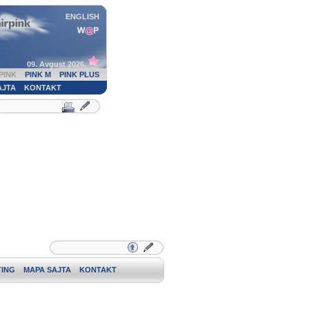
ENGLISH
09. Avgust 2026.
PINK
PINK M
PINK PLUS
AJTA
KONTAKT
ING
MAPA SAJTA
KONTAKT