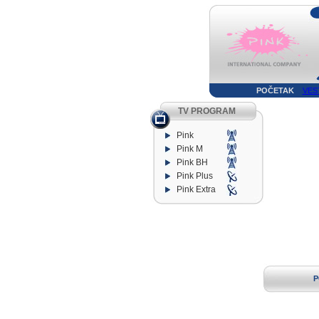
POČETAK
VES
TV PROGRAM
Pink
Pink M
Pink BH
Pink Plus
Pink Extra
P