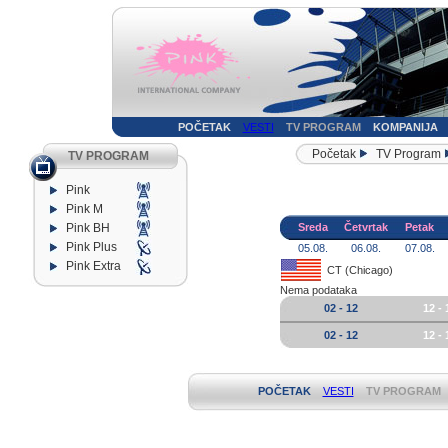
POČETAK
VESTI
TV PROGRAM
KOMPANIJA
Početak
TV Program
TV PROGRAM
Pink
Pink M
Pink BH
Sreda
Četvrtak
Petak
Pink Plus
05.08.
06.08.
07.08.
Pink Extra
CT (Chicago)
Nema podataka
02 - 12
12 - 
02 - 12
12 - 
POČETAK
VESTI
TV PROGRAM