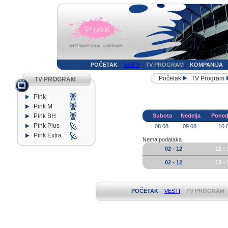
POČETAK
VESTI
TV PROGRAM
KOMPANIJA
Početak
TV Program
TV PROGRAM
Pink
Pink M
Pink BH
Subota
Nedelja
Poned
Pink Plus
08.08.
09.08.
10.
Pink Extra
Nema podataka
02 - 12
12 - 
02 - 12
12 - 
POČETAK
VESTI
TV PROGRAM