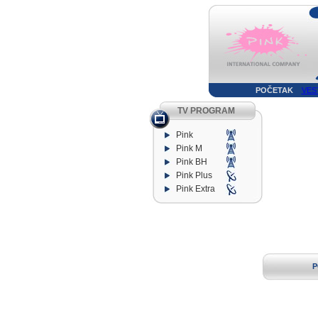
POČETAK
VES
TV PROGRAM
Pink
Pink M
Pink BH
Pink Plus
Pink Extra
P