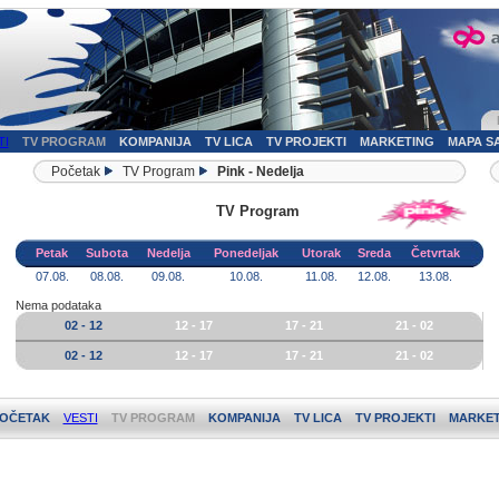
TI
TV PROGRAM
KOMPANIJA
TV LICA
TV PROJEKTI
MARKETING
MAPA S
Početak
TV Program
Pink - Nedelja
TV Program
Petak
Subota
Nedelja
Ponedeljak
Utorak
Sreda
Četvrtak
07.08.
08.08.
09.08.
10.08.
11.08.
12.08.
13.08.
Nema podataka
02 - 12
12 - 17
17 - 21
21 - 02
02 - 12
12 - 17
17 - 21
21 - 02
OČETAK
VESTI
TV PROGRAM
KOMPANIJA
TV LICA
TV PROJEKTI
MARKET