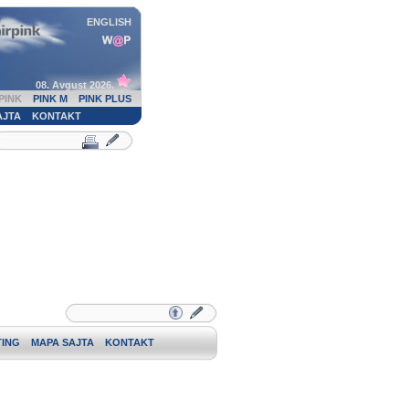
ENGLISH
08. Avgust 2026.
PINK
PINK M
PINK PLUS
AJTA
KONTAKT
ING
MAPA SAJTA
KONTAKT