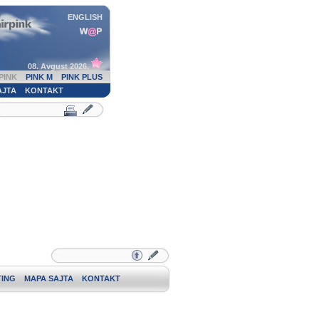
ENGLISH
08. Avgust 2026.
PINK
PINK M
PINK PLUS
AJTA
KONTAKT
ING
MAPA SAJTA
KONTAKT