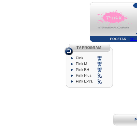
POČETAK
VES
TV PROGRAM
Pink
Pink M
Pink BH
Pink Plus
Pink Extra
P