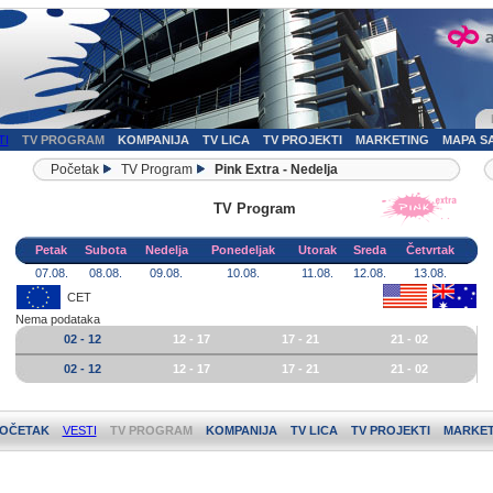
TI
TV PROGRAM
KOMPANIJA
TV LICA
TV PROJEKTI
MARKETING
MAPA S
Početak
TV Program
Pink Extra - Nedelja
TV Program
Petak
Subota
Nedelja
Ponedeljak
Utorak
Sreda
Četvrtak
07.08.
08.08.
09.08.
10.08.
11.08.
12.08.
13.08.
CET
Nema podataka
02 - 12
12 - 17
17 - 21
21 - 02
02 - 12
12 - 17
17 - 21
21 - 02
OČETAK
VESTI
TV PROGRAM
KOMPANIJA
TV LICA
TV PROJEKTI
MARKET