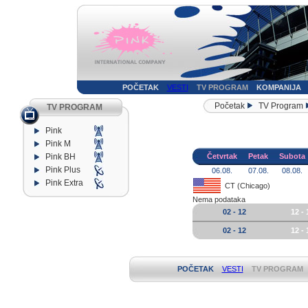
POČETAK
VESTI
TV PROGRAM
KOMPANIJA
Početak
TV Program
TV PROGRAM
Pink
Pink M
Pink BH
Četvrtak
Petak
Subota
Pink Plus
06.08.
07.08.
08.08.
Pink Extra
CT (Chicago)
Nema podataka
02 - 12
12 - 
02 - 12
12 - 
POČETAK
VESTI
TV PROGRAM