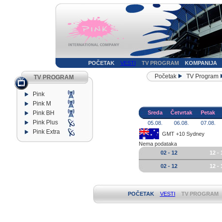
POČETAK
VESTI
TV PROGRAM
KOMPANIJA
Početak
TV Program
TV PROGRAM
Pink
Pink M
Pink BH
Sreda
Četvrtak
Petak
Pink Plus
05.08.
06.08.
07.08.
Pink Extra
GMT +10 Sydney
Nema podataka
02 - 12
12 - 
02 - 12
12 - 
POČETAK
VESTI
TV PROGRAM