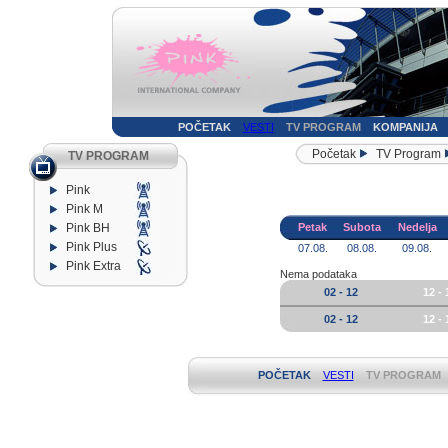
POČETAK
VESTI
TV PROGRAM
KOMPANIJA
Početak
TV Program
TV PROGRAM
Pink
Pink M
Pink BH
Petak
Subota
Nedelja
Pink Plus
07.08.
08.08.
09.08.
Pink Extra
Nema podataka
02 - 12
12 - 
02 - 12
12 - 
POČETAK
VESTI
TV PROGRAM