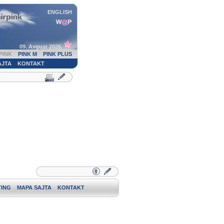
ENGLISH
09. Avgust 2026.
PINK
PINK M
PINK PLUS
AJTA
KONTAKT
ING
MAPA SAJTA
KONTAKT