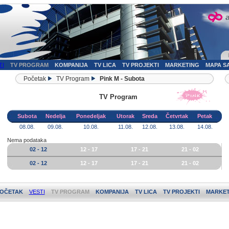
TI
TV PROGRAM
KOMPANIJA
TV LICA
TV PROJEKTI
MARKETING
MAPA S
Početak
TV Program
Pink M - Subota
TV Program
Subota
Nedelja
Ponedeljak
Utorak
Sreda
Četvrtak
Petak
08.08.
09.08.
10.08.
11.08.
12.08.
13.08.
14.08.
Nema podataka
02 - 12
12 - 17
17 - 21
21 - 02
02 - 12
12 - 17
17 - 21
21 - 02
OČETAK
VESTI
TV PROGRAM
KOMPANIJA
TV LICA
TV PROJEKTI
MARKET