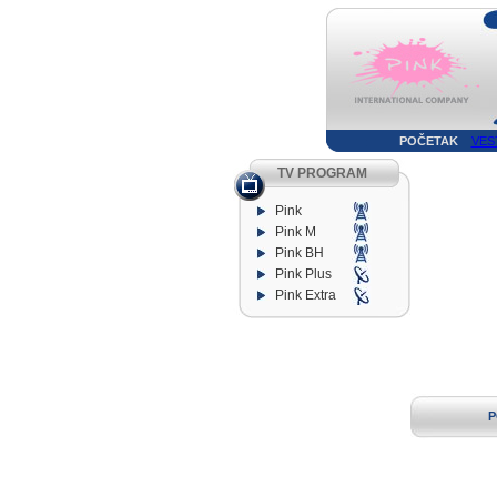
POČETAK
VES
TV PROGRAM
Pink
Pink M
Pink BH
Pink Plus
Pink Extra
P