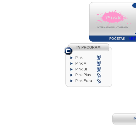
POČETAK
VES
TV PROGRAM
Pink
Pink M
Pink BH
Pink Plus
Pink Extra
P