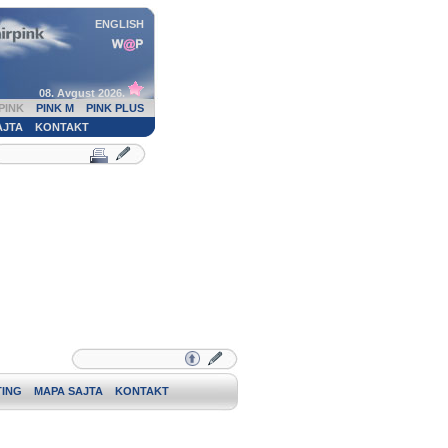
ENGLISH
08. Avgust 2026.
PINK
PINK M
PINK PLUS
AJTA
KONTAKT
ING
MAPA SAJTA
KONTAKT