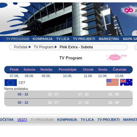
TI
TV PROGRAM
KOMPANIJA
TV LICA
TV PROJEKTI
MARKETING
MAPA S
Početak
TV Program
Pink Extra - Subota
TV Program
Petak
Subota
Nedelja
Ponedeljak
Utorak
Sreda
Četvrtak
07.08.
08.08.
09.08.
10.08.
11.08.
12.08.
13.08.
CET
Nema podataka
02 - 12
12 - 17
17 - 21
21 - 02
02 - 12
12 - 17
17 - 21
21 - 02
OČETAK
VESTI
TV PROGRAM
KOMPANIJA
TV LICA
TV PROJEKTI
MARKET