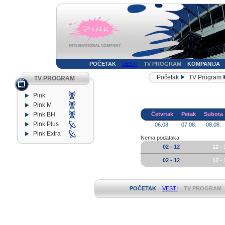
POČETAK
VESTI
TV PROGRAM
KOMPANIJA
Početak
TV Program
TV PROGRAM
Pink
Pink M
Pink BH
Četvrtak
Petak
Subota
Pink Plus
06.08.
07.08.
08.08.
Pink Extra
Nema podataka
02 - 12
12 - 
02 - 12
12 - 
POČETAK
VESTI
TV PROGRAM