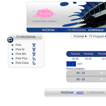
POČETAK
VESTI
TV PROGRAM
KOMPANIJA
Početak
TV Program
TV PROGRAM
Pink
Pink M
Pink BH
Subota
Nedelja
Poned
Pink Plus
08.08.
09.08.
10.
Pink Extra
CET
Nema podataka
02 - 12
12 - 
02 - 12
12 - 
POČETAK
VESTI
TV PROGRAM