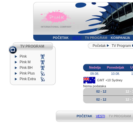
POČETAK
VESTI
TV PROGRAM
KOMPANIJA
Početak
TV Program
TV PROGRAM
Pink
Pink M
Pink BH
Nedelja
Ponedeljak
U
Pink Plus
09.08.
10.08.
1
Pink Extra
GMT +10 Sydney
Nema podataka
02 - 12
12 - 
02 - 12
12 - 
POČETAK
VESTI
TV PROGRAM