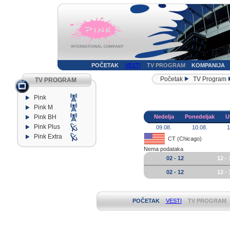
POČETAK
VESTI
TV PROGRAM
KOMPANIJA
Početak
TV Program
TV PROGRAM
Pink
Pink M
Pink BH
Nedelja
Ponedeljak
U
Pink Plus
09.08.
10.08.
1
Pink Extra
CT (Chicago)
Nema podataka
02 - 12
12 - 
02 - 12
12 - 
POČETAK
VESTI
TV PROGRAM