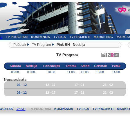
TI
TV PROGRAM
KOMPANIJA
TV LICA
TV PROJEKTI
MARKETING
MAPA S
Početak
TV Program
Pink BH - Nedelja
TV Program
Subota
Nedelja
Ponedeljak
Utorak
Sreda
Četvrtak
Petak
08.08.
09.08.
10.08.
11.08.
12.08.
13.08.
14.08.
Nema podataka
02 - 12
12 - 17
17 - 21
21 - 02
02 - 12
12 - 17
17 - 21
21 - 02
OČETAK
VESTI
TV PROGRAM
KOMPANIJA
TV LICA
TV PROJEKTI
MARKET