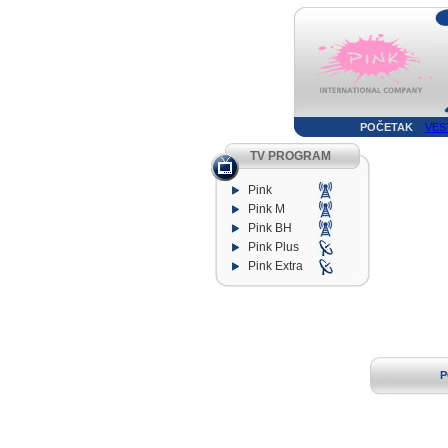
POČETAK
VES
TV PROGRAM
Pink
Pink M
Pink BH
Pink Plus
Pink Extra
P