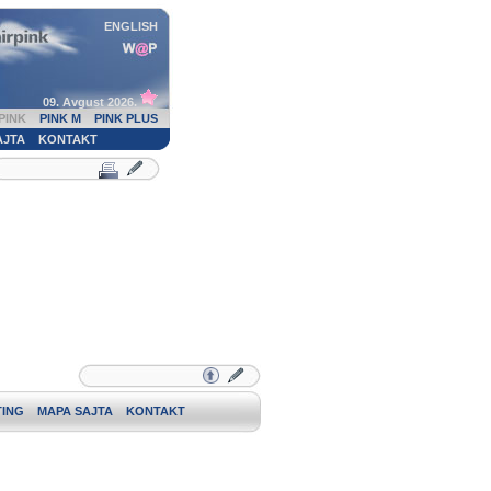
ENGLISH
09. Avgust 2026.
PINK
PINK M
PINK PLUS
AJTA
KONTAKT
ING
MAPA SAJTA
KONTAKT