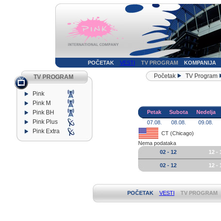
POČETAK
VESTI
TV PROGRAM
KOMPANIJA
Početak
TV Program
TV PROGRAM
Pink
Pink M
Pink BH
Petak
Subota
Nedelja
Pink Plus
07.08.
08.08.
09.08.
Pink Extra
CT (Chicago)
Nema podataka
02 - 12
12 - 
02 - 12
12 - 
POČETAK
VESTI
TV PROGRAM