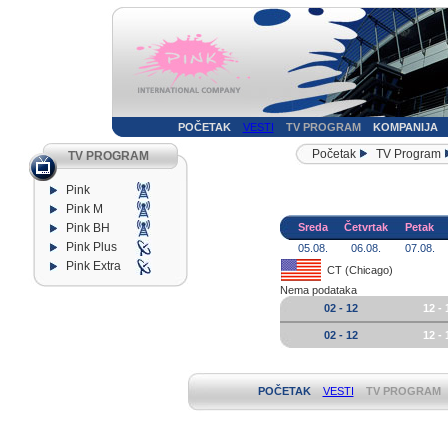
POČETAK
VESTI
TV PROGRAM
KOMPANIJA
Početak
TV Program
TV PROGRAM
Pink
Pink M
Pink BH
Sreda
Četvrtak
Petak
Pink Plus
05.08.
06.08.
07.08.
Pink Extra
CT (Chicago)
Nema podataka
02 - 12
12 - 
02 - 12
12 - 
POČETAK
VESTI
TV PROGRAM