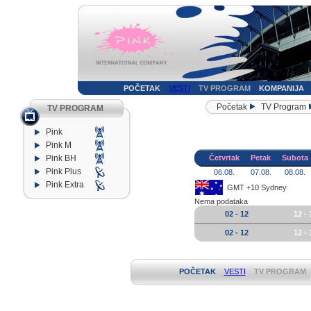
POČETAK
VESTI
TV PROGRAM
KOMPANIJA
Početak
TV Program
TV PROGRAM
Pink
Pink M
Pink BH
Četvrtak
Petak
Subota
Pink Plus
06.08.
07.08.
08.08.
Pink Extra
GMT +10 Sydney
Nema podataka
02 - 12
12 - 
02 - 12
12 - 
POČETAK
VESTI
TV PROGRAM