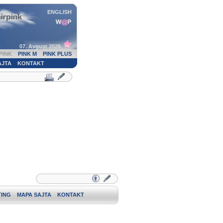
ENGLISH
07. Avgust 2026.
PINK
PINK M
PINK PLUS
AJTA
KONTAKT
ING
MAPA SAJTA
KONTAKT