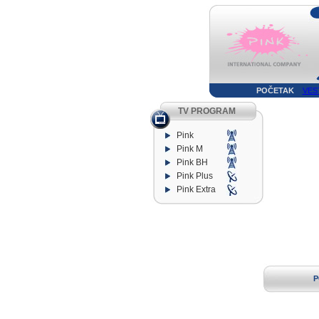
POČETAK
VES
TV PROGRAM
Pink
Pink M
Pink BH
Pink Plus
Pink Extra
P