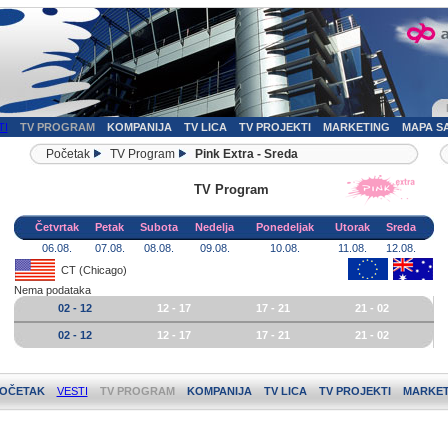
TI
TV PROGRAM
KOMPANIJA
TV LICA
TV PROJEKTI
MARKETING
MAPA S
Početak
TV Program
Pink Extra - Sreda
TV Program
Četvrtak
Petak
Subota
Nedelja
Ponedeljak
Utorak
Sreda
06.08.
07.08.
08.08.
09.08.
10.08.
11.08.
12.08.
CT (Chicago)
Nema podataka
02 - 12
12 - 17
17 - 21
21 - 02
02 - 12
12 - 17
17 - 21
21 - 02
OČETAK
VESTI
TV PROGRAM
KOMPANIJA
TV LICA
TV PROJEKTI
MARKET