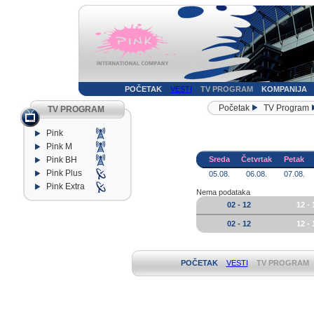
POČETAK
VESTI
TV PROGRAM
KOMPANIJA
Početak
TV Program
TV PROGRAM
Pink
Pink M
Pink BH
Sreda
Četvrtak
Petak
Pink Plus
05.08.
06.08.
07.08.
Pink Extra
Nema podataka
02 - 12
12 - 
02 - 12
12 - 
POČETAK
VESTI
TV PROGRAM