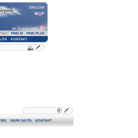
ENGLISH
06. Avgust 2026.
PINK
PINK M
PINK PLUS
AJTA
KONTAKT
ING
MAPA SAJTA
KONTAKT