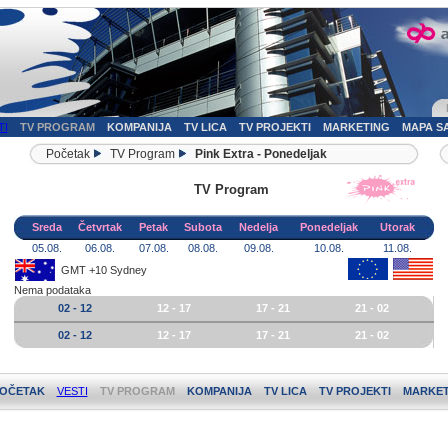
TI
TV PROGRAM
KOMPANIJA
TV LICA
TV PROJEKTI
MARKETING
MAPA S
Početak
TV Program
Pink Extra - Ponedeljak
TV Program
Sreda
Četvrtak
Petak
Subota
Nedelja
Ponedeljak
Utorak
05.08.
06.08.
07.08.
08.08.
09.08.
10.08.
11.08.
GMT +10 Sydney
Nema podataka
02 - 12
12 - 17
17 - 21
21 - 02
02 - 12
12 - 17
17 - 21
21 - 02
OČETAK
VESTI
TV PROGRAM
KOMPANIJA
TV LICA
TV PROJEKTI
MARKET