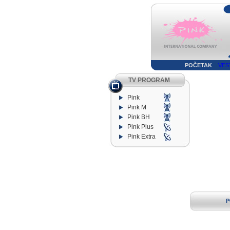
POČETAK
VES
TV PROGRAM
Pink
Pink M
Pink BH
Pink Plus
Pink Extra
P