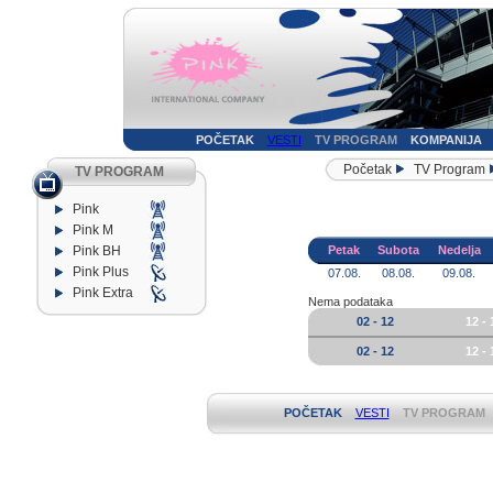
POČETAK
VESTI
TV PROGRAM
KOMPANIJA
Početak
TV Program
TV PROGRAM
Pink
Pink M
Pink BH
Petak
Subota
Nedelja
Pink Plus
07.08.
08.08.
09.08.
Pink Extra
Nema podataka
02 - 12
12 - 
02 - 12
12 - 
POČETAK
VESTI
TV PROGRAM