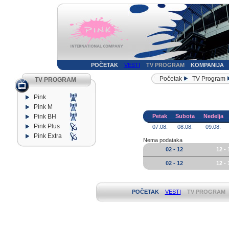
POČETAK
VESTI
TV PROGRAM
KOMPANIJA
Početak
TV Program
TV PROGRAM
Pink
Pink M
Pink BH
Petak
Subota
Nedelja
Pink Plus
07.08.
08.08.
09.08.
Pink Extra
Nema podataka
02 - 12
12 - 
02 - 12
12 - 
POČETAK
VESTI
TV PROGRAM