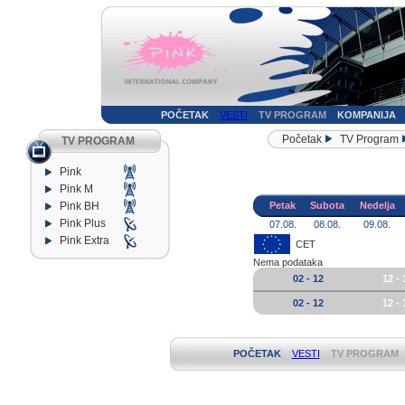
POČETAK
VESTI
TV PROGRAM
KOMPANIJA
Početak
TV Program
TV PROGRAM
Pink
Pink M
Pink BH
Petak
Subota
Nedelja
Pink Plus
07.08.
08.08.
09.08.
Pink Extra
CET
Nema podataka
02 - 12
12 - 
02 - 12
12 - 
POČETAK
VESTI
TV PROGRAM