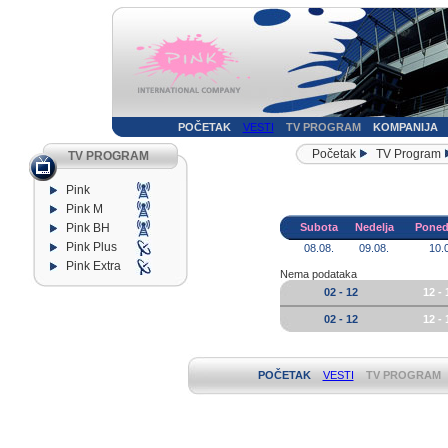
POČETAK
VESTI
TV PROGRAM
KOMPANIJA
Početak
TV Program
TV PROGRAM
Pink
Pink M
Pink BH
Subota
Nedelja
Poned
Pink Plus
08.08.
09.08.
10.
Pink Extra
Nema podataka
02 - 12
12 - 
02 - 12
12 - 
POČETAK
VESTI
TV PROGRAM