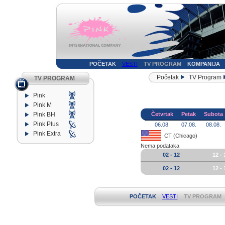
POČETAK
VESTI
TV PROGRAM
KOMPANIJA
Početak
TV Program
TV PROGRAM
Pink
Pink M
Pink BH
Četvrtak
Petak
Subota
Pink Plus
06.08.
07.08.
08.08.
Pink Extra
CT (Chicago)
Nema podataka
02 - 12
12 - 
02 - 12
12 - 
POČETAK
VESTI
TV PROGRAM