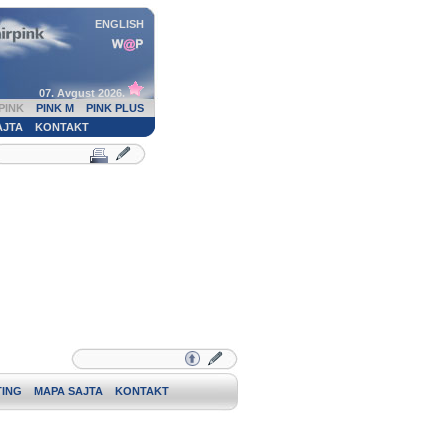
ENGLISH
07. Avgust 2026.
PINK
PINK M
PINK PLUS
AJTA
KONTAKT
ING
MAPA SAJTA
KONTAKT