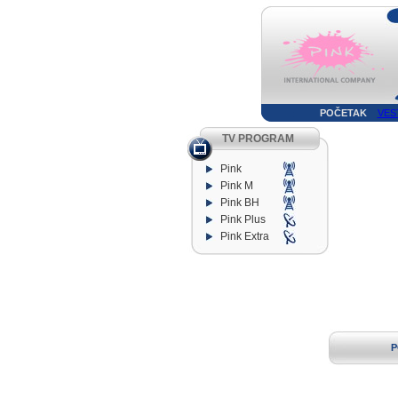
POČETAK
VES
TV PROGRAM
Pink
Pink M
Pink BH
Pink Plus
Pink Extra
P