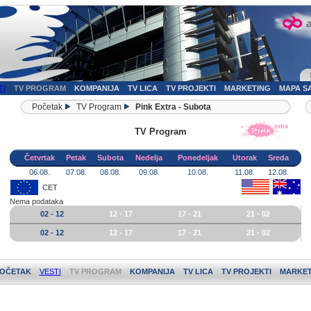
TI
TV PROGRAM
KOMPANIJA
TV LICA
TV PROJEKTI
MARKETING
MAPA S
Početak
TV Program
Pink Extra - Subota
TV Program
Četvrtak
Petak
Subota
Nedelja
Ponedeljak
Utorak
Sreda
06.08.
07.08.
08.08.
09.08.
10.08.
11.08.
12.08.
CET
Nema podataka
02 - 12
12 - 17
17 - 21
21 - 02
02 - 12
12 - 17
17 - 21
21 - 02
OČETAK
VESTI
TV PROGRAM
KOMPANIJA
TV LICA
TV PROJEKTI
MARKET