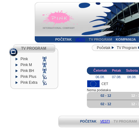
POČETAK
VESTI
TV PROGRAM
KOMPANIJA
Početak
TV Program
TV PROGRAM
Pink
Pink M
Pink BH
Četvrtak
Petak
Subota
Pink Plus
06.08.
07.08.
08.08.
Pink Extra
CET
Nema podataka
02 - 12
12 - 
02 - 12
12 - 
POČETAK
VESTI
TV PROGRAM