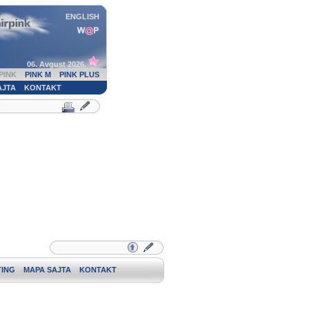
ENGLISH
06. Avgust 2026.
PINK
PINK M
PINK PLUS
AJTA
KONTAKT
ING
MAPA SAJTA
KONTAKT