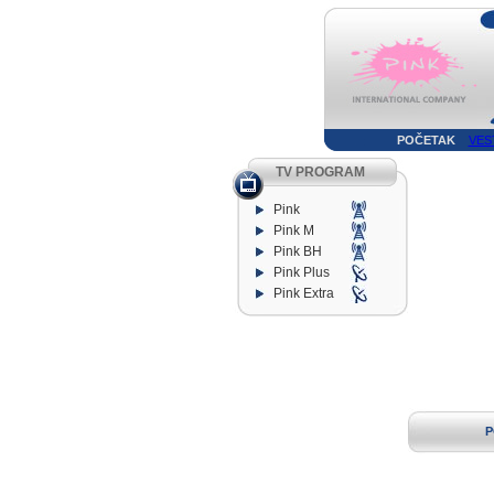
POČETAK
VES
TV PROGRAM
Pink
Pink M
Pink BH
Pink Plus
Pink Extra
P