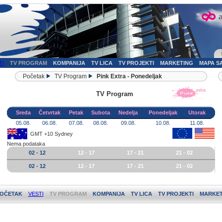
TI
TV PROGRAM
KOMPANIJA
TV LICA
TV PROJEKTI
MARKETING
MAPA S
Početak
TV Program
Pink Extra - Ponedeljak
TV Program
Sreda
Četvrtak
Petak
Subota
Nedelja
Ponedeljak
Utorak
05.08.
06.08.
07.08.
08.08.
09.08.
10.08.
11.08.
GMT +10 Sydney
Nema podataka
02 - 12
12 - 17
17 - 21
21 - 02
02 - 12
12 - 17
17 - 21
21 - 02
OČETAK
VESTI
TV PROGRAM
KOMPANIJA
TV LICA
TV PROJEKTI
MARKET