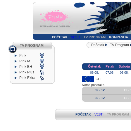
POČETAK
VESTI
TV PROGRAM
KOMPANIJA
Početak
TV Program
TV PROGRAM
Pink
Pink M
Pink BH
Četvrtak
Petak
Subota
Pink Plus
06.08.
07.08.
08.08.
Pink Extra
CET
Nema podataka
02 - 12
12 - 
02 - 12
12 - 
POČETAK
VESTI
TV PROGRAM